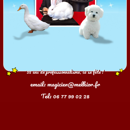
35 ans de professionnalisme, ca se fête !
35 ans de professionnalisme, ca se fête !
email: magicien@melkior.fr
Tel: 06 77 99 02 28