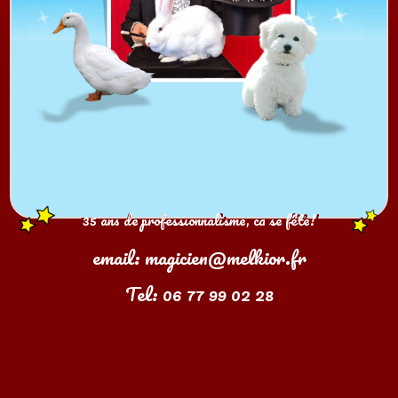
35 ans de professionnalisme, ca se fête!
35 ans de professionnalisme, ca se fête!
email: magicien@melkior.fr
Tel: 06 77 99 02 28